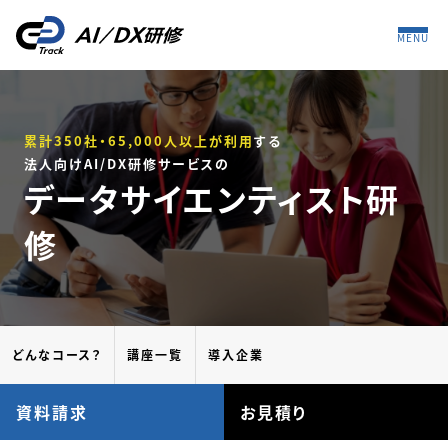
MENU
累計350社・65,000人以上が利用
する
法人向けAI/DX研修サービスの
データサイエンティスト研
修
どんなコース？
講座一覧
導入企業
資料請求
お見積り