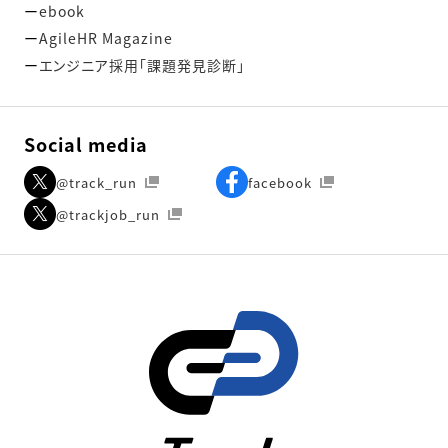
ebook
AgileHR Magazine
エンジニア採用「課題発見診断」
Social media
@track_run
facebook
@trackjob_run