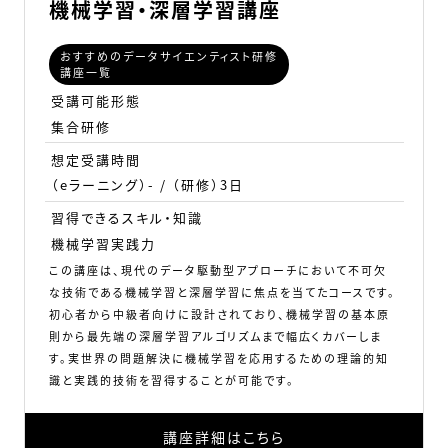
機械学習・深層学習講座
おすすめのデータサイエンティスト研修
講座一覧
受講可能形態
集合研修
想定受講時間
（eラーニング）- / （研修）3日
習得できるスキル・知識
機械学習実践力
この講座は、現代のデータ駆動型アプローチにおいて不可欠
な技術である機械学習と深層学習に焦点を当てたコースです。
初心者から中級者向けに設計されており、機械学習の基本原
則から最先端の深層学習アルゴリズムまで幅広くカバーしま
す。実世界の問題解決に機械学習を応用するための理論的知
識と実践的技術を習得することが可能です。
講座詳細はこちら