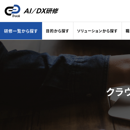
研修一覧から
探す
目的から
探す
ソリューションから
探す
職
クラ