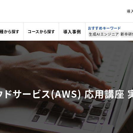
導
おすすめキーワード
導入事例
種から
探す
コースから
探す
生成AIエンジニア
新卒研
ウドサービス(AWS) 応用講座 