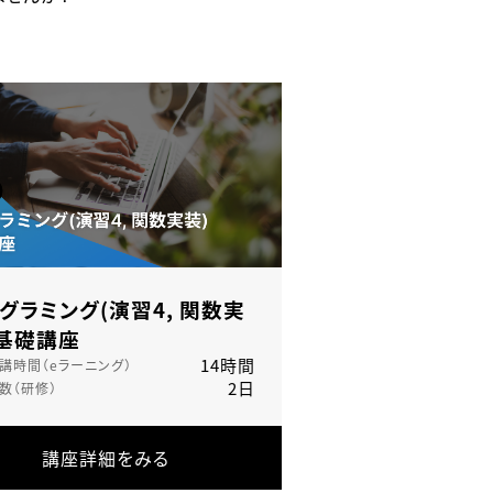
グラミング(演習4, 関数実
 基礎講座
14時間
講時間（eラーニング）
2日
数（研修）
講座詳細をみる