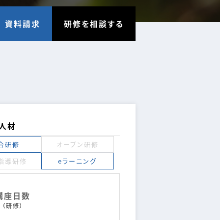
資料請求
研修を相談する
進人材
合研修
オープン研修
指導研修
eラーニング
講座日数
（研修）