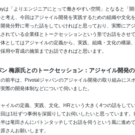
HR dayは「よりエンジニアにとって働きやすい空間」となると「
かと考え、今回はアジャイル開発を実践するための組織や文化
し開発分野に寄った話をしていければと思っており、実際にア
践されている企業様とトークセッションという形でお話をさせ
全体としてはアジャイルの定義から、実践、組織・文化の構築
で採用や育成の施策までお話できればと思います。
lジャパン 梅原氏とのトークセッション：アジャイル開発
の前半は、Pivotalジャパンのアジャイル開発の取り組みにス
や実際の開発体制などについて伺いました。
ジャイルの定義、実践、文化、HRという大きく4つの話をして
今回は1社ずつ事例を深掘りしてお伺いしたいと思っています。
後半は竜田さんにバトンタッチしてお話を伺うという風に進め
梅原さんお願いします。