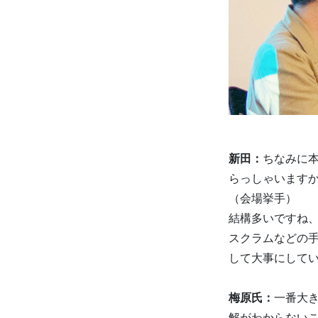
新田：
ちなみに
らっしゃいます
（会場挙手）
結構多いですね
スクラムなどの手
して大事にして
梅原氏：
一番大
解がわからない