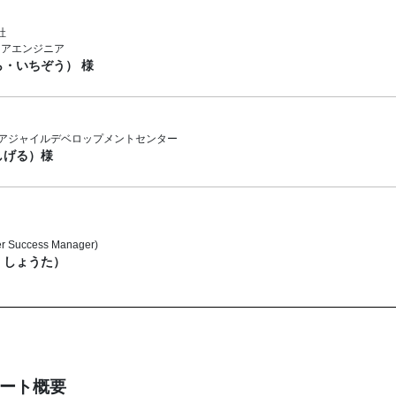
社
トウェアエンジニア
ら・いちぞう） 様
 アジャイルデベロップメントセンター
しげる）様
Success Manager)
・しょうた）
ポート概要