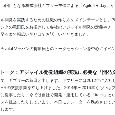
8日、5回目となる株式会社ギブリー主催による「AgileHR day
ル開発を実践するための組織の作り方をメインテーマとし、Pivo
バンクの竜田氏をお招きして各社のアジャイル開発の定義やチ
に至るまで幅広い切り口でお話しいただきました。
Pivotalジャパンの梅原氏とのトークセッションを中心にイベ
グトーク：アジャイル開発組織の実現に必要な「開発
て、ギブリーの新田と申します。ギブリーには2012年に入社
HRの支援事業を立ち上げました。2014年〜2016年くらいは
に従事したり、今では自社で開発・運用している「track」と
セスを担当したりしています。本日モデレーターを務めさせて
たします。