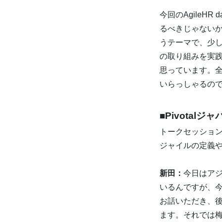
今回のAgile
るべきじゃない
うテーマで、少
の取り組みを実
思っています。
いらっしゃるの
■Pivota
トークセッション
ジャイルの定義
新田：
今日はア
いるんですが、
お話いただき、
ます。それでは