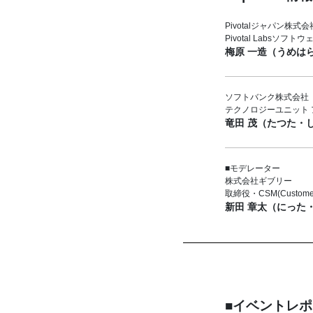
Pivotalジャパン株式会
Pivotal Labsソフ
梅原 一造（うめは
ソフトバンク株式会社
テクノロジーユニット
竜田 茂（たつた・
■モデレーター
株式会社ギブリー
取締役・CSM(Customer 
新田 章太（にった
■イベントレ