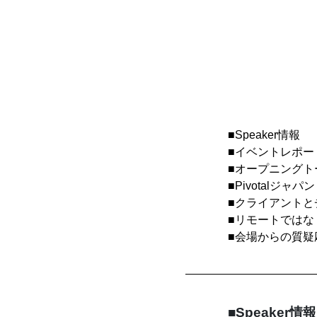
■Speaker情報
■イベントレポー
■オープニング
■Pivotal
■クライアント
■リモートではな
■会場からの質疑
■Speaker情報