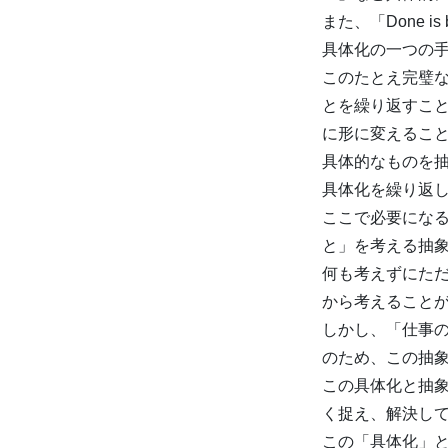
また、「Done is
具体化の一つの
このたとえ完璧
とを繰り返すこ
に形に変えるこ
具体的なものを
具体化を繰り返
ここで必要にな
と」を考える抽
何も考えずにた
から考えること
しかし、「仕事
のため、この抽
この具体化と抽
く捉え、解決し
この「具体化」