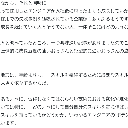
しながら、それと同時に
思って採用したエンジニアが入社後に思ったよりも成長してい
ル採用での失敗事例を経験されている企業様も多くあるようで
に成長を続けていく人とそうでない人、一体そこにはどのよう
色々と調べていたところ、一つ興味深い記事がありましたので
り圧倒的に成長速度の速いおっさんと絶望的に遅いおっさんの
る能力は、年齢よりも、「スキルを獲得するために必要なスキ
に大きく依存するからだ。
もあるように、習得しなくてはならない技術における変化や進
おいては特に、「どのようにして自分自身のスキルを常に伸ば
スキルを持っているかどうかが、いわゆるエンジニアの”ポテン
思います。