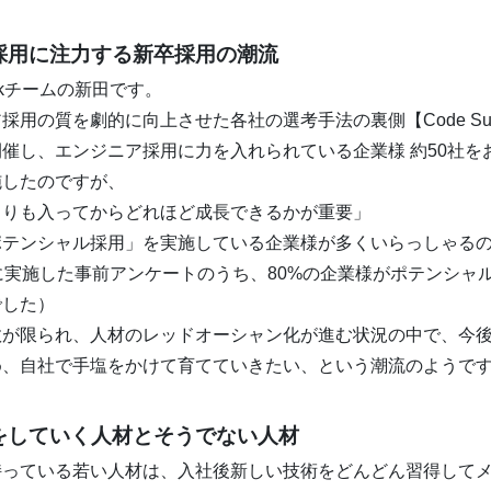
採用に注力する新卒採用の潮流
ckチームの新田です。
用の質を劇的に向上させた各社の選考手法の裏側【Code Summit
催し、エンジニア採用に力を入れられている企業様 約50社を
施したのですが、
よりも入ってからどれほど成長できるかが重要」
ポテンシャル採用」を実施している企業様が多くいらっしゃる
に実施した事前アンケートのうち、80%の企業様がポテンシャ
でした）
数が限られ、人材のレッドオーシャン化が進む状況の中で、今
め、自社で手塩をかけて育てていきたい、という潮流のようで
をしていく人材とそうでない人材
持っている若い人材は、入社後新しい技術をどんどん習得して