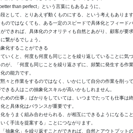
 better than perfect」という言葉にもあるように、
手段として、とりあえず動くものにする、という考えもありま
なものではなくても、ある一定のスピードで具体化とフィード
とができれば、具体化のクオリティも自然とあがり、顧客が要
とに繋がるでしょう。
抽象化することができる
していくと、何度も何度も同じことを繰り返していることに気
るのが、「何度も同じことを繰り返さずに、頻繁に発生する作
象化の能力です。
だ黙々と作業をするのではなく、いかにして自分の作業を削っ
ができる人はこの抽象化スキルが高いかもしれません。
のための仕事」ばかりをしていては、いつまでたっても仕事は
象化と具体化はバランスが重要です。
象化をうまく組み合わせられる、が相互にできるようになるこ
ていく手法を提案する」ことにつながります。
と「抽象化」を繰り返すことができれば、自然とアウトプット