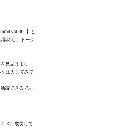
 vol.001】と
お集めし、トーク
のを見受けまし
ルを注力してみて
後活躍できるであ
す。
メキメキ成長して