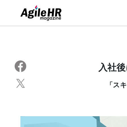
入社後
「ス