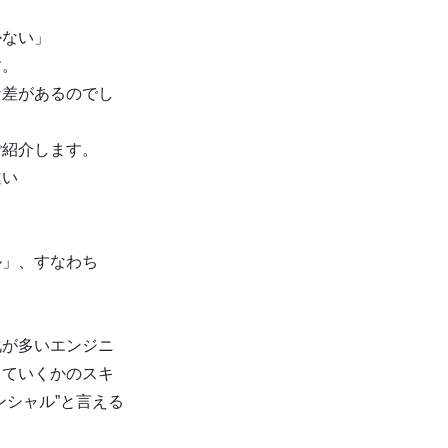
かない」
す。
な差があるのでし
ご紹介します。
違い
ル」、すなわち
化が多いエンジニ
していくかのスキ
シャル”と言える