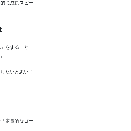
劇的に成長スピー
は
化」をすること
す。
。
明したいと思いま
や「定量的なゴー