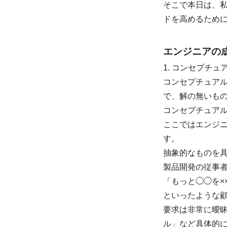
そこで本日は、
ドを高めるために
エンジニアの
1. コンセプチ
コンセプチュア
で、解の無いも
コンセプチュア
ここではエンジ
す。
抽象的なものを
製品開発の従事
「もっと◯◯を×
といったような
要求は非常に曖
ル」など具体的