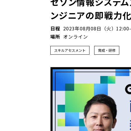
セゾン情報システム
ンジニアの即戦力化
日程
2023
年
08
月
08
日（火）
12:00
場所
オンライン
スキルアセスメント
育成・研修